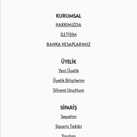
KURUMSAL
HAKKIMIZDA
İLETİŞİM
BANKA HESAPLARIMIZ
ÜYELİK
Yeni Üyelik
Üyelik Bilgilerim
Şifremi Unuttum
SİPARİŞ
Sepetim
Sipariş Takibi
Yardım