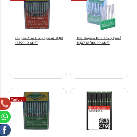
Düğme Kısa Dikiş İğnesi/ TQX1
TNC Düğme Uzun Dikiş İğne/
14/90 10 ADET
TQX7 16/100 10 ADET
Yeni Ürün