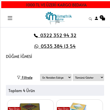
1000 TL VE ÜZERİ KARGO BEDAVA
0
0322 352 94 32
0535 384 13 54
DÜĞME İĞNESİ
Filtrele
Toplam 4 Ürün
Yeni Ürün
Yeni Ürün