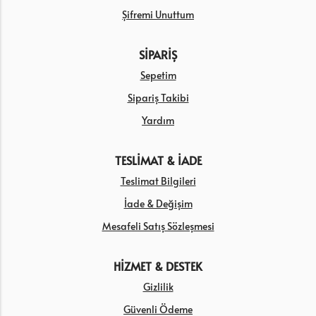
Şifremi Unuttum
SİPARİŞ
Sepetim
Sipariş Takibi
Yardım
TESLİMAT & İADE
Teslimat Bilgileri
İade & Değişim
Mesafeli Satış Sözleşmesi
HİZMET & DESTEK
Gizlilik
Güvenli Ödeme