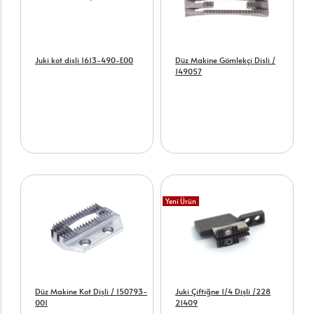
Juki kot dişli 1613-490-E00
Düz Makine Gömlekçi Dişli /
149057
Yeni Ürün
Düz Makine Kot Dişli / 150793-
Juki Çiftiğne 1/4 Dişli /228
001
21409