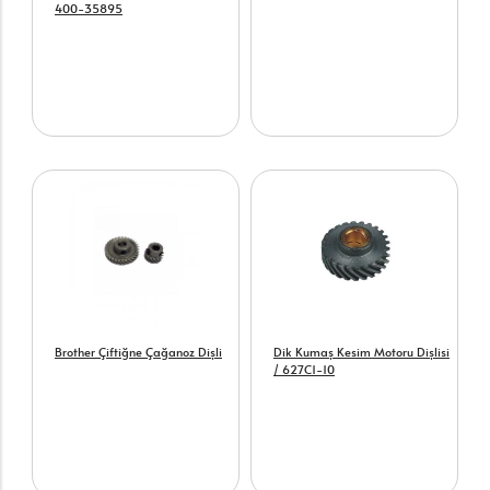
400-35895
Brother Çiftiğne Çağanoz Dişli
Dik Kumaş Kesim Motoru Dişlisi
/ 627C1-10