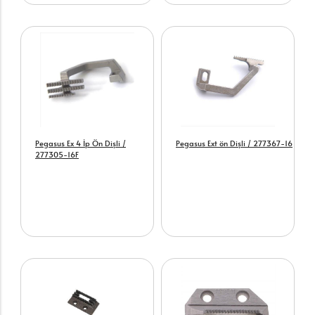
Pegasus Ex 4 İp Ön Dişli /
Pegasus Ext ön Dişli / 277367-16
277305-16F