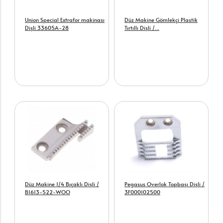
Union Special Extrafor makinası
Düz Makine Gömlekçi Plastik
Dişli 33605A-28
Tırtıllı Dişli /...
Düz Makine 1/4 Bıçaklı Dişli /
Pegasus Overlok Topbaşı Dişli /
B1613-522-WOO
3F000102500