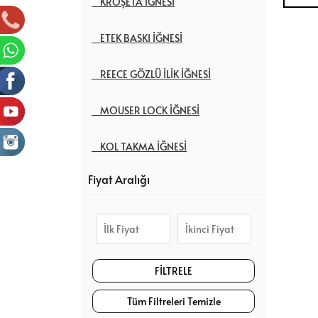
KROŞETA İĞNESİ
ETEK BASKI İĞNESİ
REECE GÖZLÜ İLİK İĞNESİ
MOUSER LOCK İĞNESİ
KOL TAKMA İĞNESİ
Fiyat Aralığı
SAYA İĞNESİ
SPESİYAL İĞNE ÇEŞİTLERİ
KAPİTONE İĞNESİ
REMAYÖZ DİKİŞ İĞNESİ
Tüm Filtreleri Temizle