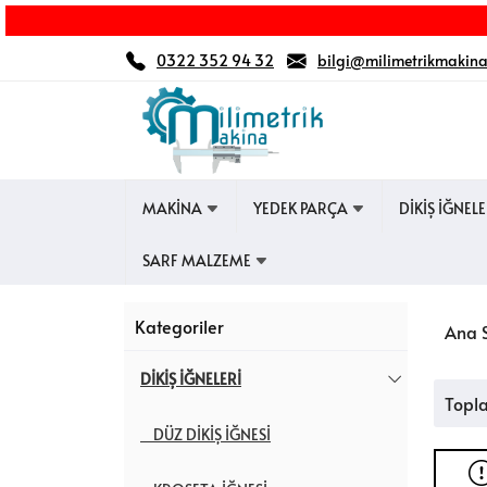
0322 352 94 32
bilgi@milimetrikmakin
MAKİNA
YEDEK PARÇA
DİKİŞ İĞNEL
SARF MALZEME
Kategoriler
Ana 
DİKİŞ İĞNELERİ
Topl
DÜZ DİKİŞ İĞNESİ