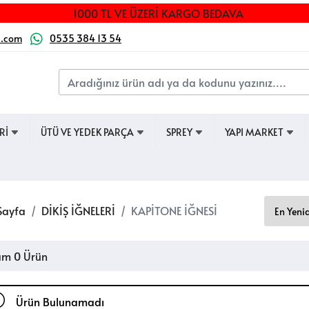
1000 TL VE ÜZERİ KARGO BEDAVA
a.com
0535 384 13 54
ERİ
ÜTÜ VE YEDEK PARÇA
SPREY
YAPI MARKET
Sayfa
DİKİŞ İĞNELERİ
KAPİTONE İĞNESİ
am 0 Ürün
Ürün Bulunamadı