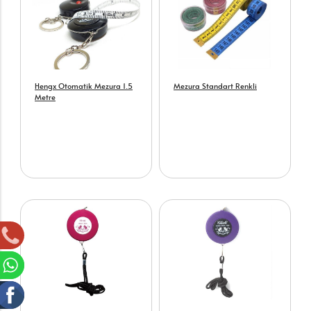
Hengx Otomatik Mezura 1.5
Mezura Standart Renkli
Metre