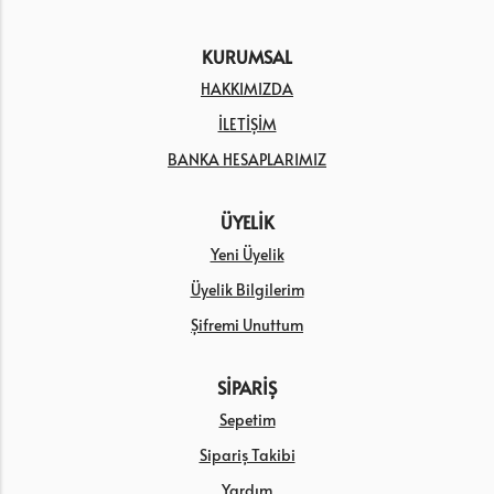
KURUMSAL
HAKKIMIZDA
İLETİŞİM
BANKA HESAPLARIMIZ
ÜYELİK
Yeni Üyelik
Üyelik Bilgilerim
Şifremi Unuttum
SİPARİŞ
Sepetim
Sipariş Takibi
Yardım