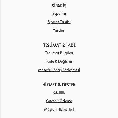
SİPARİŞ
Sepetim
Sipariş Takibi
Yardım
TESLİMAT & İADE
Teslimat Bilgileri
İade & Değişim
Mesafeli Satış Sözleşmesi
HİZMET & DESTEK
Gizlilik
Güvenli Ödeme
Müşteri Hizmetleri