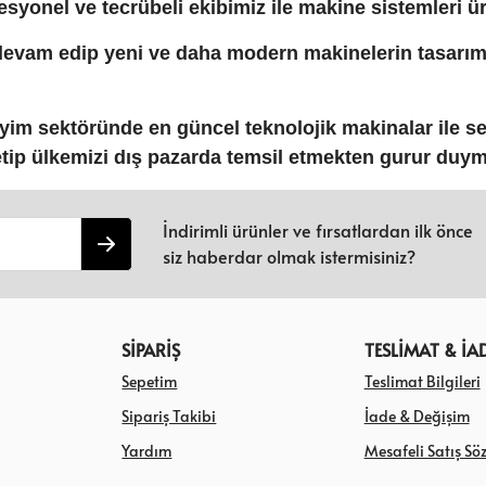
yonel ve tecrübeli ekibimiz ile makine sistemleri ür
evam edip yeni ve daha modern makinelerin tasarım 
iyim sektöründe en güncel teknolojik makinalar ile sek
etip ülkemizi dış pazarda temsil etmekten gurur duy
İndirimli ürünler ve fırsatlardan ilk önce
siz haberdar olmak istermisiniz?
SİPARİŞ
TESLİMAT & İA
Sepetim
Teslimat Bilgileri
Sipariş Takibi
İade & Değişim
Yardım
Mesafeli Satış Sö