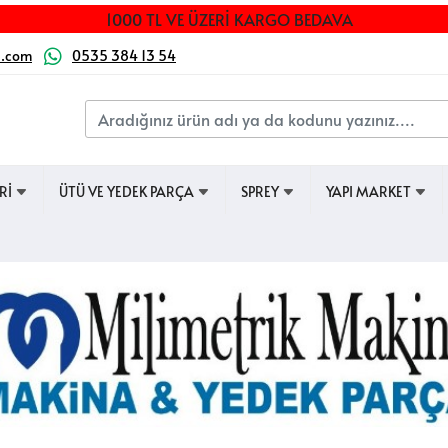
1000 TL VE ÜZERİ KARGO BEDAVA
a.com
0535 384 13 54
ERİ
ÜTÜ VE YEDEK PARÇA
SPREY
YAPI MARKET