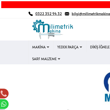
0322 352 94 32
bilgi@milimetrikmakin
MAKİNA
YEDEK PARÇA
DİKİŞ İĞNEL
SARF MALZEME