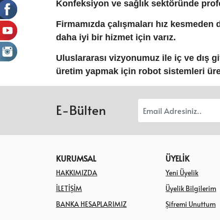
Konfeksiyon ve sağlık sektöründe profes
Firmamızda çalışmaları hız kesmeden d
daha iyi bir hizmet için varız.
Uluslararası vizyonumuz ile iç ve dış g
üretim yapmak için robot sistemleri ür
E-Bülten
KURUMSAL
ÜYELİK
HAKKIMIZDA
Yeni Üyelik
İLETİŞİM
Üyelik Bilgilerim
BANKA HESAPLARIMIZ
Şifremi Unuttum