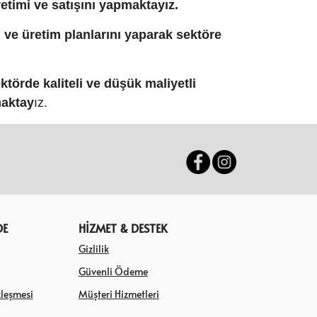
etimi ve satışını yapmaktayız.
ve üretim planlarını yaparak sektöre
törde kaliteli ve düşük maliyetli
maktay
ız.
DE
HİZMET & DESTEK
Gizlilik
Güvenli Ödeme
zleşmesi
Müşteri Hizmetleri