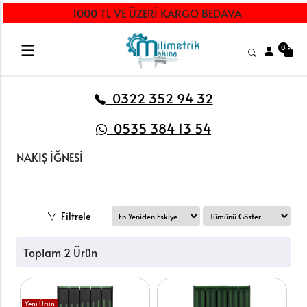
1000 TL VE ÜZERİ KARGO BEDAVA
0
0322 352 94 32
0535 384 13 54
NAKIŞ İĞNESİ
Filtrele
Toplam 2 Ürün
Yeni Ürün