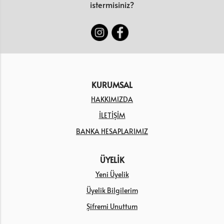
istermisiniz?
KURUMSAL
HAKKIMIZDA
İLETİŞİM
BANKA HESAPLARIMIZ
ÜYELİK
Yeni Üyelik
Üyelik Bilgilerim
Şifremi Unuttum