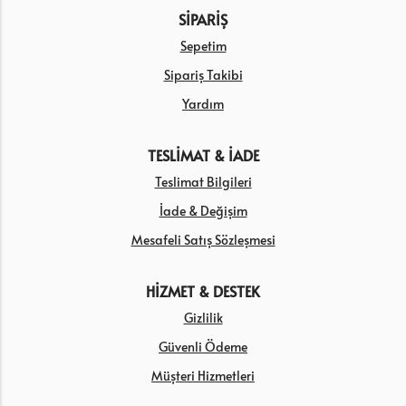
SİPARİŞ
Sepetim
Sipariş Takibi
Yardım
TESLİMAT & İADE
Teslimat Bilgileri
İade & Değişim
Mesafeli Satış Sözleşmesi
HİZMET & DESTEK
Gizlilik
Güvenli Ödeme
Müşteri Hizmetleri