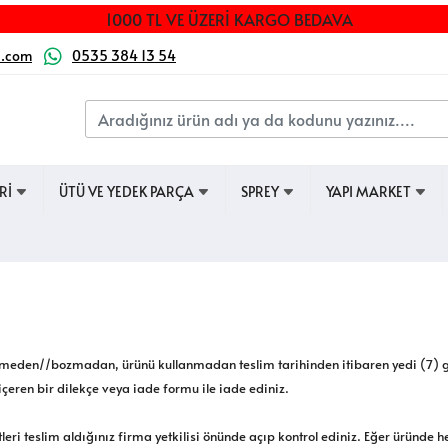
1000 TL VE ÜZERİ KARGO BEDAVA
a.com
0535 384 13 54
ERİ
ÜTÜ VE YEDEK PARÇA
SPREY
YAPI MARKET
.
den//bozmadan, ürünü kullanmadan teslim tarihinden itibaren yedi (7) günlü
içeren bir dilekçe veya iade formu ile iade ediniz.
i teslim aldığınız firma yetkilisi önünde açıp kontrol ediniz. Eğer üründe 