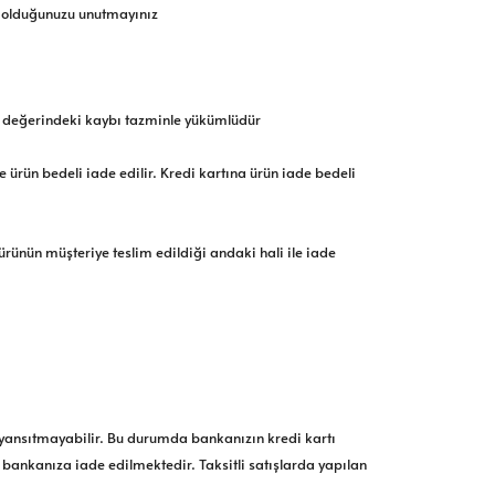
iş olduğunuzu unutmayınız
ri değerindeki kaybı tazminle yükümlüdür
 ürün bedeli iade edilir. Kredi kartına ürün iade bedeli
ürünün müşteriye teslim edildiği andaki hali ile iade
za yansıtmayabilir. Bu durumda bankanızın kredi kartı
ız bankanıza iade edilmektedir. Taksitli satışlarda yapılan