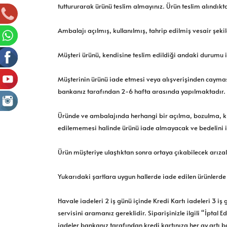
tuttururarak ürünü teslim almayınız. Ürün teslim alındık
Ambalajı açılmış, kullanılmış, tahrip edilmiş vesair şeki
Müşteri ürünü, kendisine teslim edildiği andaki durumu i
Müşterinin ürünü iade etmesi veya alışverişinden cayması 
bankanız tarafından 2-6 hafta arasında yapılmaktadır.
Üründe ve ambalajında herhangi bir açılma, bozulma, kırıl
edilememesi halinde ürünü iade almayacak ve bedelini i
Ürün müşteriye ulaştıktan sonra ortaya çıkabilecek arızala
Yukarıdaki şartlara uygun hallerde iade edilen ürünlerde
Havale iadeleri 2 iş günü içinde Kredi Kartı iadeleri 3 i
servisini aramanız gereklidir. Siparişinizle ilgili “İptal
iadeler bankanız tarafından kredi kartınıza her ay artı b