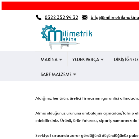
0322 352 94 32
bilgi@milimetrikmakin
MAKİNA
YEDEK PARÇA
DİKİŞ İĞNEL
SARF MALZEME
Aldığınız her ürün, üretici firmasının garantisi altındadır
Almış olduğunuz ürününü ambalajını açmadan/tahrip etme
edebilirsiniz. Ürünü, ürün faturası, sipariş numarınızıda 
Sevkiyat sırasında zarar gördüğünü düşündüğünüz paketler