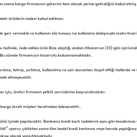
tan sonra kargo firmasının görevini tam olarak yerine getirdiğini kabul etm
ldeki ürünlerin iadesi kabul edilmez.
le geri vermekle ve kullanım söz konusu ise kullanma dolayısıyla malın tica
halinde, iade edilen ürün Bize ulaştığı andan itibaren on (10) gün içerisinde
 Bu sürede firmamızın tasarrufu bulunmamaktadır.
ma, tahrip, yırtılma, kullanılma ve sair durumları tespit ettiği hallerde ve 
ade etmeyecektir.
r için, üretici firmanın yetkili servislerine başvurulmalıdır.
 kargo ücreti müşteri tarafından ödenecektir..
ş günü içinde yapılacaktır. Bankanız kredi kartı iadelerini aynı gün hesabını
 Edildi” uyarısı çıktıktan sonra tüm bedel kredi kartınıza veya havale yaptığın
akiye olarak yansıtılmaktadır.