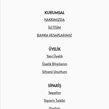
KURUMSAL
HAKKIMIZDA
İLETİŞİM
BANKA HESAPLARIMIZ
ÜYELİK
Yeni Üyelik
Üyelik Bilgilerim
Şifremi Unuttum
SİPARİŞ
Sepetim
Sipariş Takibi
Yardım