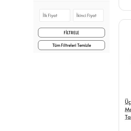
EV TİPİ DİKİŞ MAKİNELERİ
ÇUVAL AĞZI MAKİNELERİ VE
EKİPMANLARI
Tüm Filtreleri Temizle
YAKA ÇEVİRME MAKİNELERİ VE
EKİPMANLARI
LEKE TABANCALARI VE
EKİPMANLARI
Tüm Kategoriler
Üç
Ma
Ta