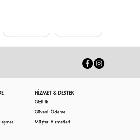
DE
HİZMET & DESTEK
Gizlilik
Güvenli Ödeme
zleşmesi
Müşteri Hizmetleri