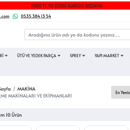
1000 TL VE ÜZERİ KARGO BEDAVA
a.com
0535 384 13 54
ERİ
ÜTÜ VE YEDEK PARÇA
SPREY
YAPI MARKET
Sayfa
MAKİNA
EME MAKİNALARI VE EKİPMANLARI
am 10 Ürün