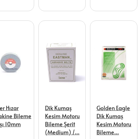
er Hızar
Dik Kumaş
Golden Eagle
kine Bileme
Kesim Motoru
Dik Kumaş
şı 10mm
Bileme Şerit
Kesim Motoru
(Medium) /...
Bileme...