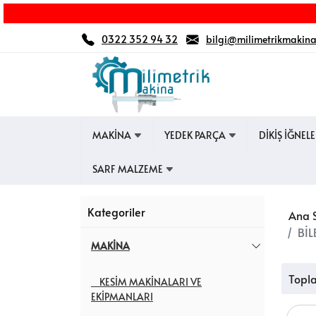
0322 352 94 32
bilgi@milimetrikmakin
MAKİNA
YEDEK PARÇA
DİKİŞ İĞNEL
SARF MALZEME
Kategoriler
Ana 
BİL
MAKİNA
Topl
KESİM MAKİNALARI VE
EKİPMANLARI