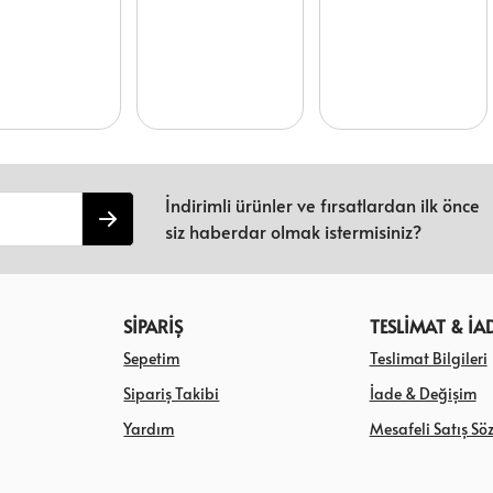
İndirimli ürünler ve fırsatlardan ilk önce
siz haberdar olmak istermisiniz?
SİPARİŞ
TESLİMAT & İA
Sepetim
Teslimat Bilgileri
Sipariş Takibi
İade & Değişim
Yardım
Mesafeli Satış Sö