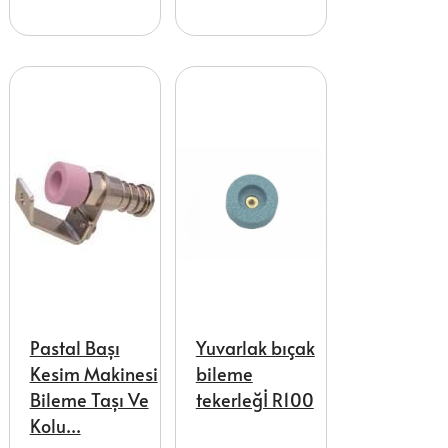
Pastal Başı
Yuvarlak bıçak
Kesim Makinesi
bileme
Bileme Taşı Ve
tekerleğİ R100
Kolu...