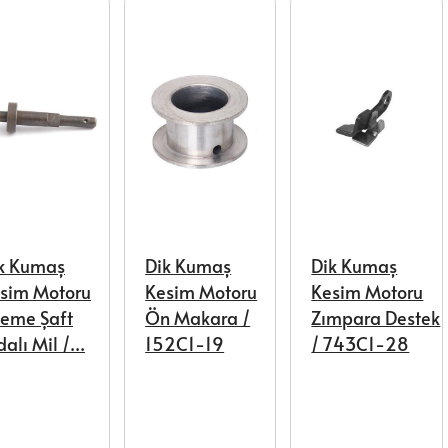
k Kumaş
Dik Kumaş
Dik Kumaş
sim Motoru
Kesim Motoru
Kesim Motoru
leme Şaft
Ön Makara /
Zımpara Destek
dalı Mil /...
152C1-19
/ 743C1-28