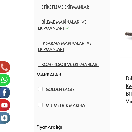
ETİKETLEME EKİPMANLARI
BİLEME MAKİNALARI VE
EKİPMANLARI
İP SARMA MAKİNALARI VE
EKİPMANLARI
KOMPRESÖR VE EKİPMANLARI
MARKALAR
Di
PAÇA BASKI MAKİNALARI VE
EKİPMANLARI
Ke
GOLDEN EAGLE
Bi
EV TİPİ DİKİŞ MAKİNALARI
Vi
MİLİMETRİK MAKİNA
SANAYİ TİPİ DİKİŞ MAKİNALARI
Fiyat Aralığı
2.EL MAKİNALAR