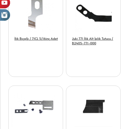
İlik Bıçağı / 71CL 5/16inç Adet
Juki 771 İlik Alt İplik Tutucu /
B2405-771-000