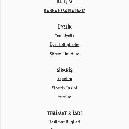
İLETİŞİM
BANKA HESAPLARIMIZ
ÜYELİK
Yeni Üyelik
Üyelik Bilgilerim
Şifremi Unuttum
SİPARİŞ
Sepetim
Sipariş Takibi
Yardım
TESLİMAT & İADE
Teslimat Bilgileri