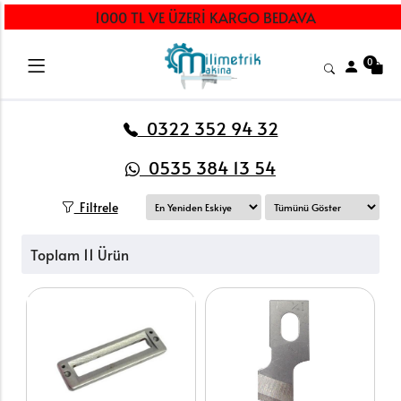
1000 TL VE ÜZERİ KARGO BEDAVA
0
0322 352 94 32
0535 384 13 54
Filtrele
Toplam 11 Ürün