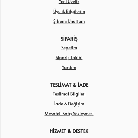
Yeni Üyelik
Üyelik Bilgilerim
Şifremi Unuttum
SİPARİŞ
Sepetim
Sipariş Takibi
Yardım
TESLİMAT & İADE
Teslimat Bilgileri
İade & Değişim
Mesafeli Satış Sözleşmesi
HİZMET & DESTEK