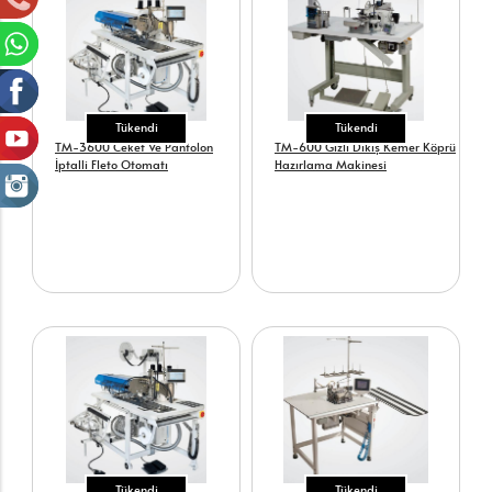
Tükendi
Tükendi
TM-3600 Ceket Ve Pantolon
TM-600 Gizli Dikiş Kemer Köprü
İptalli Fleto Otomatı
Hazırlama Makinesi
Tükendi
Tükendi