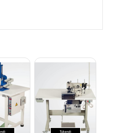
endi
Tükendi