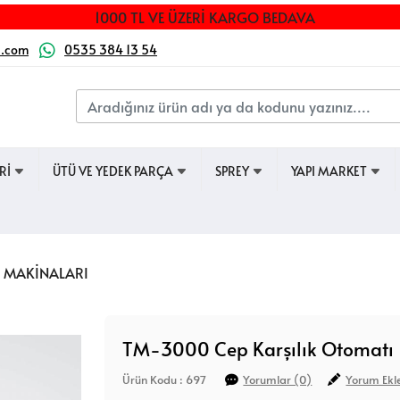
1000 TL VE ÜZERİ KARGO BEDAVA
a.com
0535 384 13 54
ERİ
ÜTÜ VE YEDEK PARÇA
SPREY
YAPI MARKET
İŞ MAKİNALARI
TM-3000 Cep Karşılık Otomatı
Ürün Kodu : 697
Yorumlar (0)
Yorum Ekl