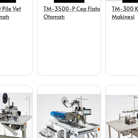
Pile Vet
TM-3500-P Cep Flato
TM-300 K
matı
Otomatı
Makinesi