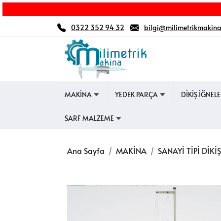
0322 352 94 32
bilgi@milimetrikmakin
MAKİNA
YEDEK PARÇA
DİKİŞ İĞNEL
SARF MALZEME
Ana Sayfa
MAKİNA
SANAYİ TİPİ DİK