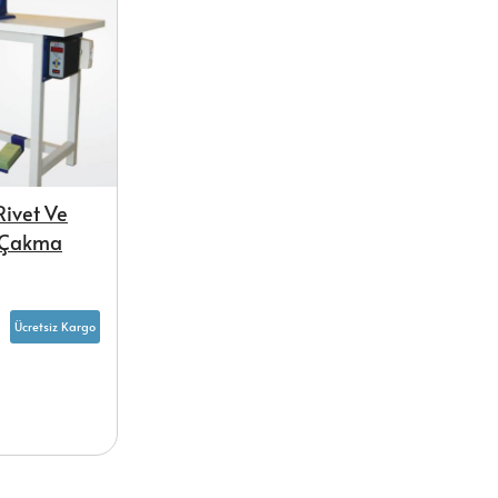
ivet Ve
 Çakma
Ücretsiz Kargo