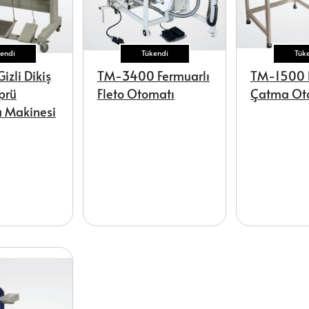
endi
Tükendi
Tük
zli Dikiş
TM-3400 Fermuarlı
TM-1500 
prü
Fleto Otomatı
Çatma Ot
 Makinesi