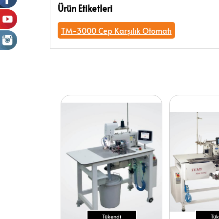
Ürün Etiketleri
TM-3000 Cep Karşılık Otomatı
Tükendi
Tük