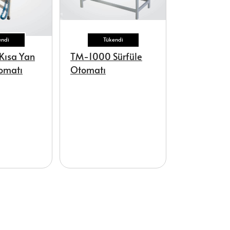
endi
Tükendi
Kısa Yan
TM-1000 Sürfüle
omatı
Otomatı