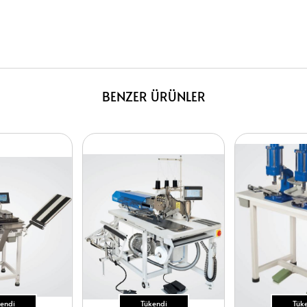
BENZER ÜRÜNLER
endi
Tükendi
Tük