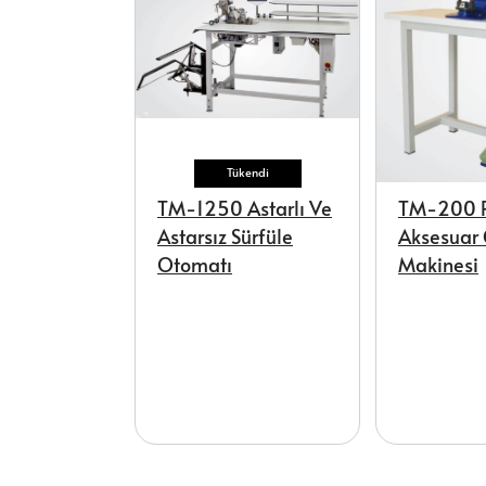
Tükendi
TM-1250 Astarlı Ve
TM-200 R
Astarsız Sürfüle
Aksesuar
Otomatı
Makinesi