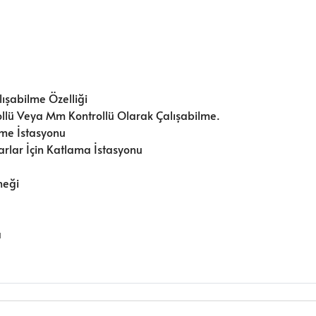
lışabilme Özelliği
trollü Veya Mm Kontrollü Olarak Çalışabilme.
eme İstasyonu
lar İçin Katlama İstasyonu
neği
a